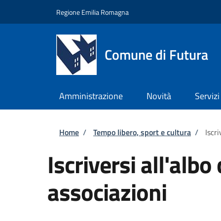
Salta al contenuto principale
Skip to footer content
Regione Emilia Romagna
Comune di Futura
Amministrazione
Novità
Servizi
Briciole di pane
Home
/
Tempo libero, sport e cultura
/
Iscr
Iscriversi all'alb
associazioni