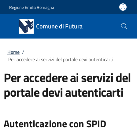
Salta al contenuto principale
Skip to footer content
Regione Emilia Romagna
Comune di Futura
Briciole di pane
Home
/
Per accedere ai servizi del portale devi autenticarti
Per accedere ai servizi del
portale devi autenticarti
Autenticazione con SPID