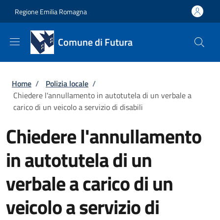
Salta al contenuto principale
Skip to footer content
Regione Emilia Romagna
Comune di Futura
Briciole di pane
Home
/
Polizia locale
/
Chiedere l'annullamento in autotutela di un verbale a
carico di un veicolo a servizio di disabili
Chiedere l'annullamento
in autotutela di un
verbale a carico di un
veicolo a servizio di