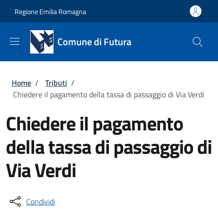
Salta al contenuto principale
Skip to footer content
Regione Emilia Romagna
Comune di Futura
Briciole di pane
Home
/
Tributi
/
Chiedere il pagamento della tassa di passaggio di Via Verdi
Chiedere il pagamento
della tassa di passaggio di
Via Verdi
Condividi