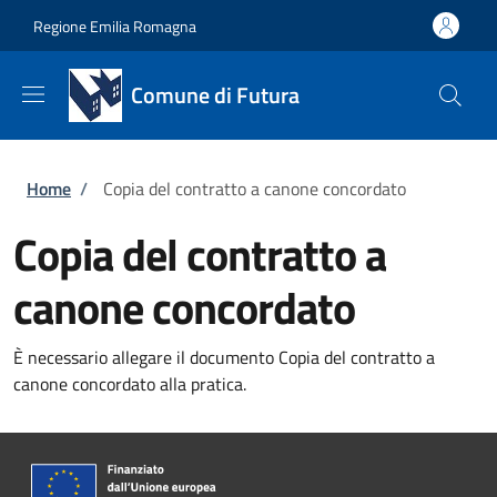
Salta al contenuto principale
Skip to footer content
Regione Emilia Romagna
Comune di Futura
Briciole di pane
Home
/
Copia del contratto a canone concordato
Copia del contratto a
canone concordato
È necessario allegare il documento Copia del contratto a
canone concordato alla pratica.