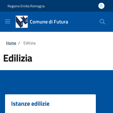
Salta al contenuto principale
Skip to footer content
Regione Emilia Romagna
Comune di Futura
Briciole di pane
Home
/
Edilizia
Edilizia
Istanze edilizie